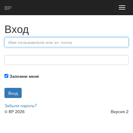
Главная
Вход
В
Р
Toggl
navig
Вход
Запомни меня
Вход
Забыли пароль?
©
В
Р
2026
Версия 2